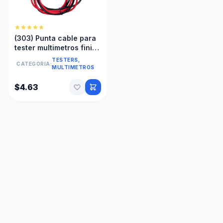
(303) Punta cable para
tester multimetros finito
dorado universal 1000v
TESTERS,
CATEGORIA:
10a
MULTIMETROS
$4.63