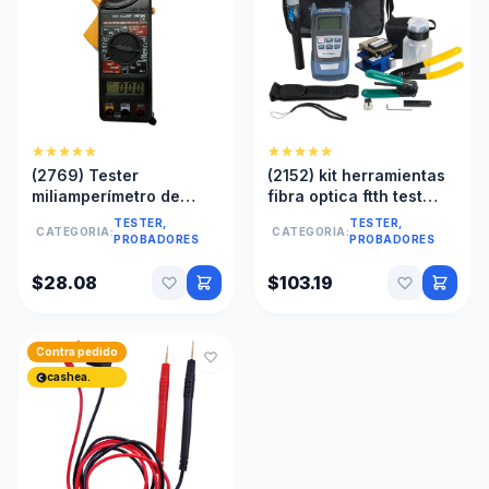
(2769) Tester
(2152) kit herramientas
miliamperímetro de
fibra optica ftth test
pinza DT-66
10km tester
TESTER,
TESTER,
CATEGORIA:
CATEGORIA:
PROBADORES
PROBADORES
$28.08
$103.19
Contra pedido
cashea.