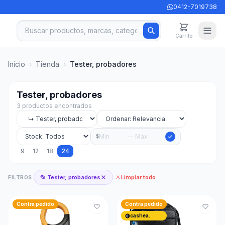
0412-7019738
Carrito
Inicio
›
Tienda
›
Tester, probadores
Tester, probadores
3 productos encontrados
—
$
9
12
18
24
📂 Tester, probadores
Limpiar todo
FILTROS:
Contra pedido
Contra pedido
cashea.