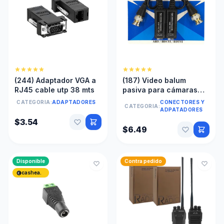
(244) Adaptador VGA a
(187) Video balum
RJ45 cable utp 38 mts
pasiva para cámaras
seguridad por par
CATEGORIA:
ADAPTADORES
CONECTORES Y
CATEGORIA:
(presion)
ADPATADORES
$3.54
$6.49
Disponible
Contra pedido
cashea.