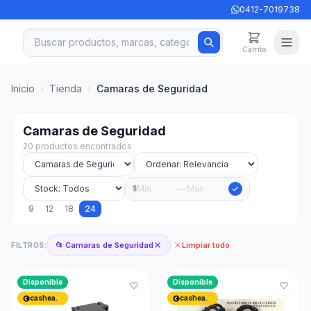
0412-7019738
Carrito
Inicio
›
Tienda
›
Camaras de Seguridad
Camaras de Seguridad
20 productos encontrados
—
$
9
12
18
24
📂 Camaras de Seguridad
Limpiar todo
FILTROS:
Disponible
Disponible
cashea.
cashea.