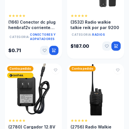
(166) Conector dc plug
(3532) Radio walkie
hembra12v corriente
talkie reik por par 9200
cámaras seguridad
CONECTORES Y
CATEGORIA:
RADIOS
CATEGORIA:
ADPATADORES
$187.00
$0.71
Contra pedido
Contra pedido
cashea.
(2780) Cargador 12.8V
(2756) Radio Walkie