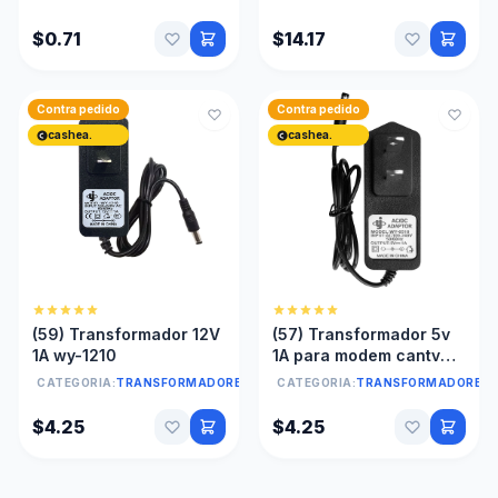
$0.71
$14.17
Contra pedido
Contra pedido
cashea.
cashea.
(59) Transformador 12V
(57) Transformador 5v
1A wy-1210
1A para modem cantv
alta calidad
CATEGORIA:
TRANSFORMADORES
CATEGORIA:
TRANSFORMADORES
$4.25
$4.25