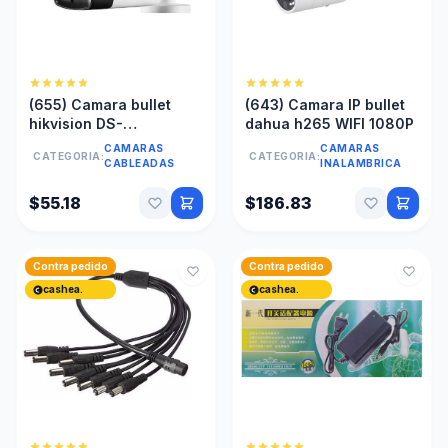
(655) Camara bullet
(643) Camara IP bullet
hikvision DS-
dahua h265 WIFI 1080P
2CE16DOT-IT5Fz 720P
CAMARAS
CAMARAS
CATEGORIA:
CATEGORIA:
CABLEADAS
INALAMBRICA
$55.18
$186.83
Contra pedido
Contra pedido
cashea.
cashea.