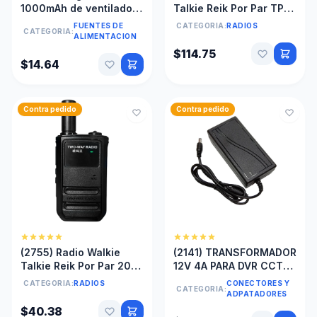
1000mAh de ventilador
Talkie Reik Por Par TP-
recargable solar
958
FUENTES DE
CATEGORIA:
RADIOS
CATEGORIA:
ALIMENTACION
$114.75
$14.64
Contra pedido
Contra pedido
(2755) Radio Walkie
(2141) TRANSFORMADOR
Talkie Reik Por Par 204
12V 4A PARA DVR CCTV
Con Linterna
CAMARA SEGURIDAD
CATEGORIA:
RADIOS
CONECTORES Y
CATEGORIA:
CINTA LED
ADPATADORES
$40.38