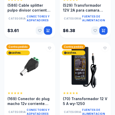
(586) Cable splitter
(529) Transformador
pulpo divisor corriente 1
12V 2A para camara
hembra a 8 machos
seguridad profesional
CONECTORES Y
FUENTES DE
CATEGORIA:
CATEGORIA:
full 2a
ADPATADORES
ALIMENTACION
$3.61
$6.38
Contra pedido
Contra pedido
cashea.
cashea.
(169) Conector dc plug
(70) Transformador 12 V
macho 12v corriente
5 A wy-1250
cámaras seguridad
CONECTORES Y
FUENTES DE
CATEGORIA:
CATEGORIA:
ADPATADORES
ALIMENTACION