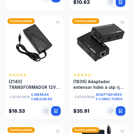
$10.63
Contra pedido
Contra pedido
(2140)
(1836) Adaptador
TRANSFORMADOR 12V
extensor hdmi a utp rj45
6A CAMARA SEGURIDAD
cat5e cat6 hasta 60
CAMARAS
ADAPTADORES
CATEGORIA:
CATEGORIA:
CCTV DVR CINTA LED
mts 1080p hd
CABLEADAS
Y CONECTORES
$16.53
$35.91
Contra pedido
Contra pedido