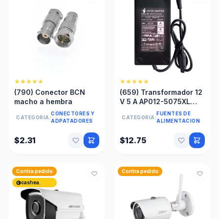
(790) Conector BCN
(659) Transformador 12
macho a hembra
V 5 A AP012-5075XL
FULL
CONECTORES Y
FUENTES DE
CATEGORIA:
CATEGORIA:
ADPATADORES
ALIMENTACION
$2.31
$12.75
Contra pedido
Contra pedido
cashea.