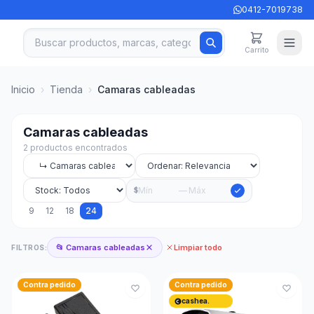
0412-7019738
Carrito
Inicio
›
Tienda
›
Camaras cableadas
Camaras cableadas
2 productos encontrados
—
$
9
12
18
24
📂 Camaras cableadas
Limpiar todo
FILTROS:
Contra pedido
Contra pedido
cashea.