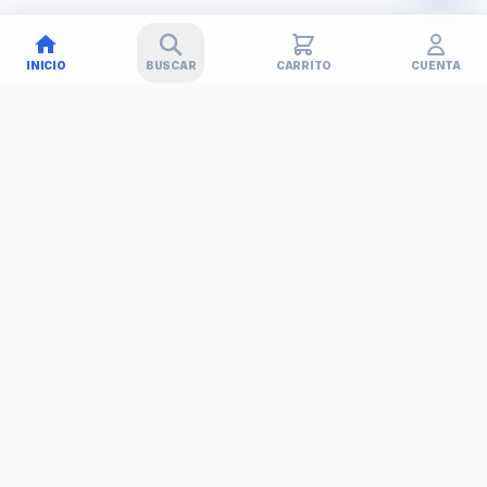
INICIO
BUSCAR
CARRITO
CUENTA
🚚
✕
TECHNET
TODO EN TECNOLOGÍA
Simplificamos tu vida con soluciones tecnológicas. Tu tienda
de confianza en Barinas, Venezuela.