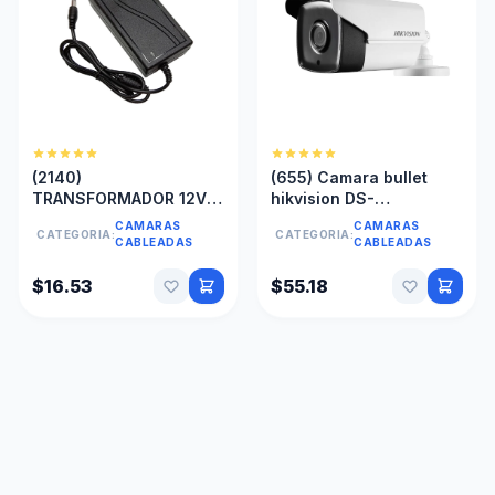
(2140)
(655) Camara bullet
TRANSFORMADOR 12V
hikvision DS-
6A CAMARA SEGURIDAD
2CE16DOT-IT5Fz 720P
CAMARAS
CAMARAS
CATEGORIA:
CATEGORIA:
CCTV DVR CINTA LED
CABLEADAS
CABLEADAS
$16.53
$55.18