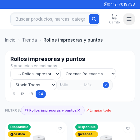
0412-7019738
Carrito
Inicio
›
Tienda
›
Rollos impresoras y puntos
Rollos impresoras y puntos
5 productos encontrados
—
$
9
12
18
24
📂 Rollos impresoras y puntos
Limpiar todo
FILTROS:
Disponible
Disponible
cashea.
cashea.