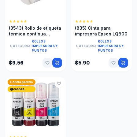
(3543) Rollo de etiqueta
(835) Cinta para
termica continua
impresora Epson LQ800
62mmx31m dk2205
ROLLOS
ROLLOS
CATEGORIA:
IMPRESORAS Y
CATEGORIA:
IMPRESORAS Y
PUNTOS
PUNTOS
$9.56
$5.90
Contra pedido
cashea.