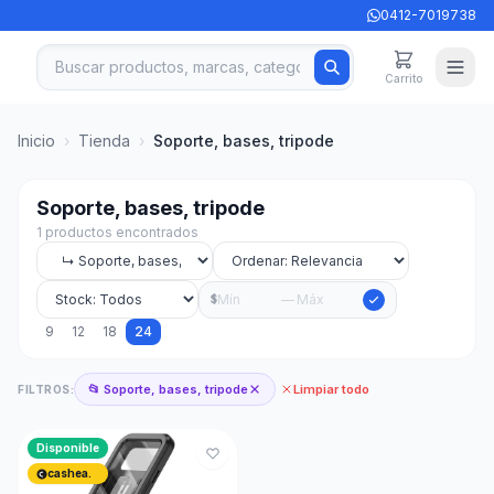
0412-7019738
Carrito
Inicio
›
Tienda
›
Soporte, bases, tripode
Soporte, bases, tripode
1 productos encontrados
—
$
9
12
18
24
📂 Soporte, bases, tripode
Limpiar todo
FILTROS:
Disponible
cashea.