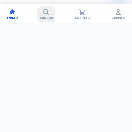
INICIO
BUSCAR
CARRITO
CUENTA
🚚
✕
TECHNET
TODO EN TECNOLOGÍA
Simplificamos tu vida con soluciones tecnológicas. Tu tienda
de confianza en Barinas, Venezuela.