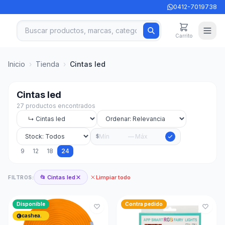
0412-7019738
Carrito
Inicio
›
Tienda
›
Cintas led
Cintas led
27 productos encontrados
—
$
9
12
18
24
📂 Cintas led
Limpiar todo
FILTROS:
Disponible
Contra pedido
cashea.