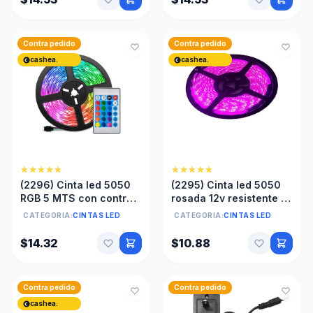
Contra pedido
Contra pedido
cashea.
cashea.
(2296) Cinta led 5050
(2295) Cinta led 5050
RGB 5 MTS con control
rosada 12v resistente al
remoto / Transformador
agua Sin transformador
CATEGORIA:
CINTAS LED
CATEGORIA:
CINTAS LED
12v FULL
$14.32
$10.88
Contra pedido
Contra pedido
cashea.