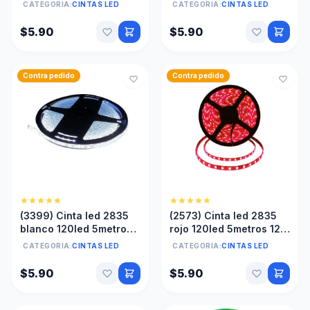
silicon anti agua sin
12v silicon anti agua sin
CATEGORIA:
CINTAS LED
CATEGORIA:
CINTAS LED
transformador
transformador
$5.90
$5.90
Contra pedido
Contra pedido
(3399) Cinta led 2835
(2573) Cinta led 2835
blanco 120led 5metros
rojo 120led 5metros 12v
12v silicón anti agua sin
silicon anti agua sin
CATEGORIA:
CINTAS LED
CATEGORIA:
CINTAS LED
transformador
transformador
$5.90
$5.90