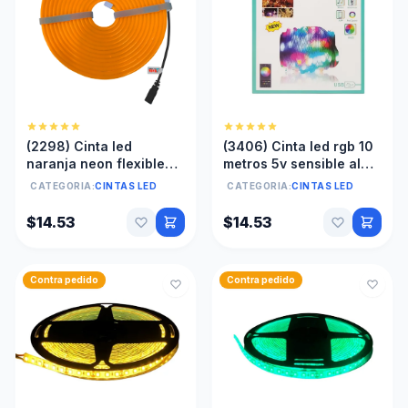
(2298) Cinta led
(3406) Cinta led rgb 10
naranja neon flexible
metros 5v sensible al
12V 5mts anti agua Sin
ruido usb c/control y
CATEGORIA:
CINTAS LED
CATEGORIA:
CINTAS LED
transformador
taco
$14.53
$14.53
Contra pedido
Contra pedido