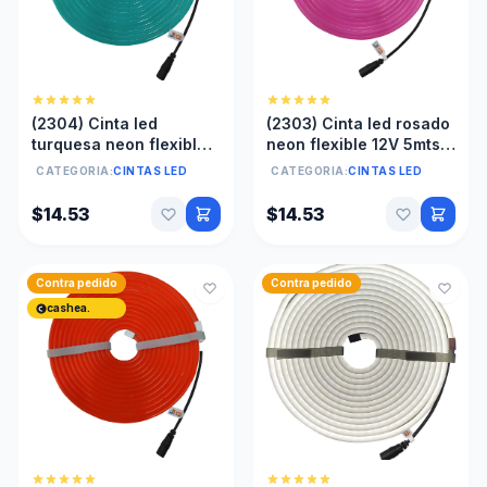
(2304) Cinta led
(2303) Cinta led rosado
turquesa neon flexible
neon flexible 12V 5mts
12V 5mts anti agua Sin
anti agua 6X12mm Sin
CATEGORIA:
CINTAS LED
CATEGORIA:
CINTAS LED
transformador
transformador
$14.53
$14.53
Contra pedido
Contra pedido
cashea.