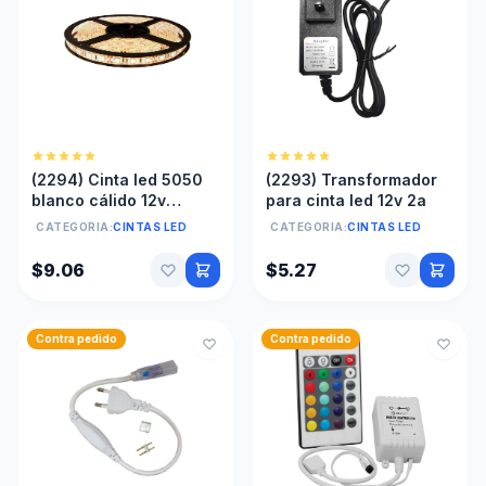
(2294) Cinta led 5050
(2293) Transformador
blanco cálido 12v
para cinta led 12v 2a
resistente Sin
CATEGORIA:
CINTAS LED
CATEGORIA:
CINTAS LED
transformador
$9.06
$5.27
Contra pedido
Contra pedido