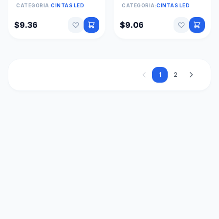
Transformador
agua 5mts sin
CATEGORIA:
CINTAS LED
CATEGORIA:
CINTAS LED
transformador
$9.36
$9.06
1
2