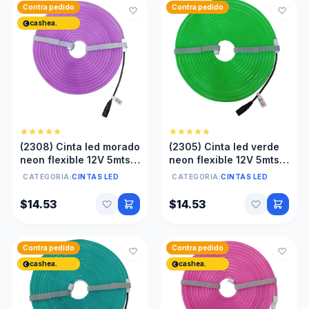
Contra pedido
Contra pedido
cashea.
(2308) Cinta led morado
(2305) Cinta led verde
neon flexible 12V 5mts
neon flexible 12V 5mts
anti agua Sin
anti agua 6X12mm Sin
CATEGORIA:
CINTAS LED
CATEGORIA:
CINTAS LED
transformador
transformador
$14.53
$14.53
Contra pedido
Contra pedido
cashea.
cashea.