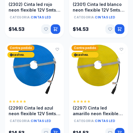
(2302) Cinta led rojo
(2301) Cinta led blanco
neon flexible 12V 5mts
neon flexible 12V 5mts
anti agua 6X12mm Sin
anti agua 6X12mm Sin
CATEGORIA:
CINTAS LED
CATEGORIA:
CINTAS LED
transformador
transformador
$14.53
$14.53
Contra pedido
Contra pedido
cashea.
cashea.
(2299) Cinta led azul
(2297) Cinta led
neon flexible 12V 5mts
amarillo neon flexible
anti agua 6X12mm Sin
12V 5mts anti agua
CATEGORIA:
CINTAS LED
CATEGORIA:
CINTAS LED
transformador
6X12mm Sin
transformador
$14.53
$14.53