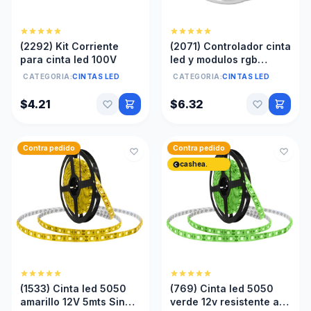
(2292) Kit Corriente
(2071) Controlador cinta
para cinta led 100V
led y modulos rgb
control 24 teclas
CATEGORIA:
CINTAS LED
CATEGORIA:
CINTAS LED
$4.21
$6.32
Contra pedido
Contra pedido
cashea.
(1533) Cinta led 5050
(769) Cinta led 5050
amarillo 12V 5mts Sin
verde 12v resistente al