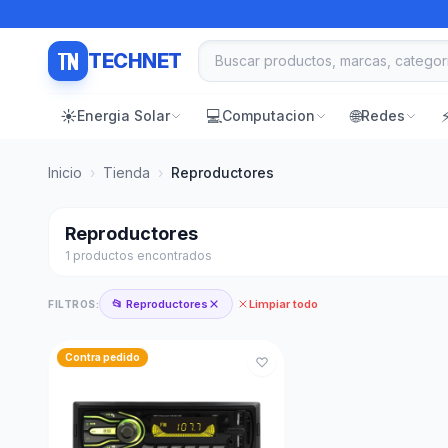
TECHNET
☀️
💻
🌐
Energia Solar
Computacion
Redes
Inicio
›
Tienda
›
Reproductores
Reproductores
1 productos encontrados
📂 Reproductores
Limpiar todo
FILTROS:
Contra pedido