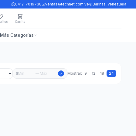
0412-7019738
ventas@technet.com.ve
Barinas, Venezuela
ritos
Carrito
Más Categorías
—
Mostrar:
9
12
18
24
$