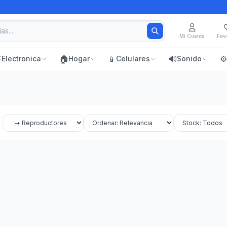
Mi Cuenta
Favo
⚡
🏠
📱
🔊
⚙️
Electronica
Hogar
Celulares
Sonido