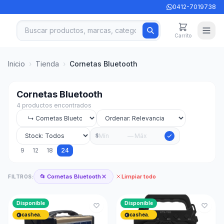
0412-7019738
Carrito
Inicio
›
Tienda
›
Cornetas Bluetooth
Cornetas Bluetooth
4 productos encontrados
—
$
9
12
18
24
📂 Cornetas Bluetooth
Limpiar todo
FILTROS:
Disponible
Disponible
cashea.
cashea.