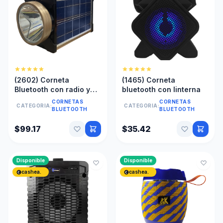
(2602) Corneta
(1465) Corneta
Bluetooth con radio y
bluetooth con linterna
linterna recargable con
CORNETAS
CORNETAS
CATEGORIA:
CATEGORIA:
energia solar
BLUETOOTH
BLUETOOTH
$99.17
$35.42
Disponible
Disponible
cashea.
cashea.