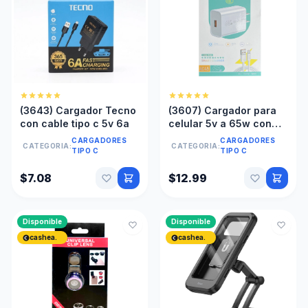
(3643) Cargador Tecno
(3607) Cargador para
con cable tipo c 5v 6a
celular 5v a 65w con
cable tipo c usb ac45m
CARGADORES
CARGADORES
CATEGORIA:
CATEGORIA:
TIPO C
TIPO C
$7.08
$12.99
Disponible
Disponible
cashea.
cashea.