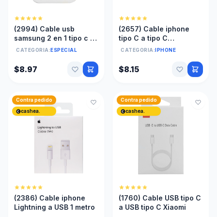
(2994) Cable usb
(2657) Cable iphone
samsung 2 en 1 tipo c y
tipo C a tipo C
micro
certificado
CATEGORIA:
ESPECIAL
CATEGORIA:
IPHONE
$8.97
$8.15
Contra pedido
Contra pedido
cashea.
cashea.
(2386) Cable iphone
(1760) Cable USB tipo C
Lightning a USB 1 metro
a USB tipo C Xiaomi