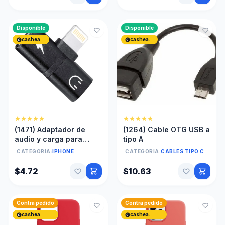
Disponible
Disponible
cashea.
cashea.
(1471) Adaptador de
(1264) Cable OTG USB a
audio y carga para
tipo A
iphone
CATEGORIA:
IPHONE
CATEGORIA:
CABLES TIPO C
$4.72
$10.63
Contra pedido
Contra pedido
cashea.
cashea.