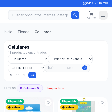
0412-7019738
Carrito
Inicio
›
Tienda
›
Celulares
Celulares
18 productos encontrados
—
$
9
12
18
24
📂 Celulares
Limpiar todo
FILTROS:
Disponible
Disponible
cashea.
cashea.