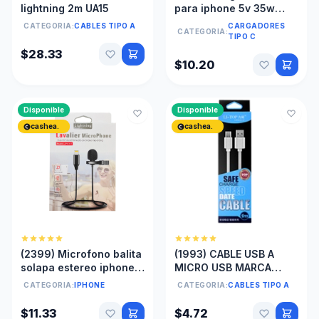
lightning 2m UA15
para iphone 5v 35w
doble puerto tipo c
CATEGORIA:
CABLES TIPO A
CARGADORES
CATEGORIA:
TIPO C
$28.33
$10.20
Disponible
Disponible
cashea.
cashea.
(2399) Microfono balita
(1993) CABLE USB A
solapa estereo iphone
MICRO USB MARCA
lightning multiuso para
LITOP 1MTS CAJITA
CATEGORIA:
IPHONE
CATEGORIA:
CABLES TIPO A
celular
$11.33
$4.72