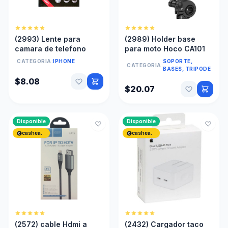
(2993) Lente para
(2989) Holder base
camara de telefono
para moto Hoco CA101
CATEGORIA:
IPHONE
SOPORTE,
CATEGORIA:
BASES, TRIPODE
$8.08
$20.07
Disponible
Disponible
cashea.
cashea.
(2572) cable Hdmi a
(2432) Cargador taco