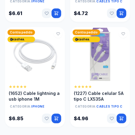
CATEGORIA:
IPHONE
CATEGORIA:
CABLES TIPO C
$6.61
$4.72
Contra pedido
Contra pedido
cashea.
cashea.
(1652) Cable lightning a
(1227) Cable celular 5A
usb iphone 1M
tipo C LX535A
CATEGORIA:
IPHONE
CATEGORIA:
CABLES TIPO C
$6.85
$4.96