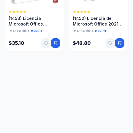
(1453) Licencia
(1452) Licencia de
Microsoft Office
Microsoft Office 2021
profesional plus key
OEM
CATEGORIA:
OFFICE
CATEGORIA:
OFFICE
2019 OEM
$35.10
$46.80