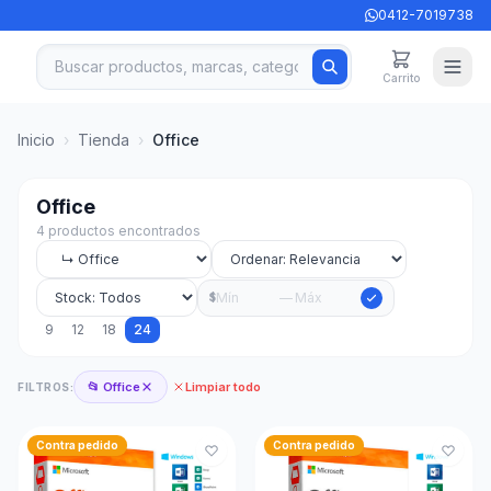
0412-7019738
Carrito
Inicio
›
Tienda
›
Office
Office
4 productos encontrados
—
$
9
12
18
24
📂 Office
Limpiar todo
FILTROS:
Contra pedido
Contra pedido