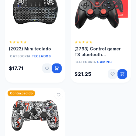
(2923) Mini teclado
(2763) Control gamer
T3 bluetooth
CATEGORIA:
TECLADOS
inalámbrico para
CATEGORIA:
GAMING
teléfono celular
$17.71
$21.25
Contra pedido