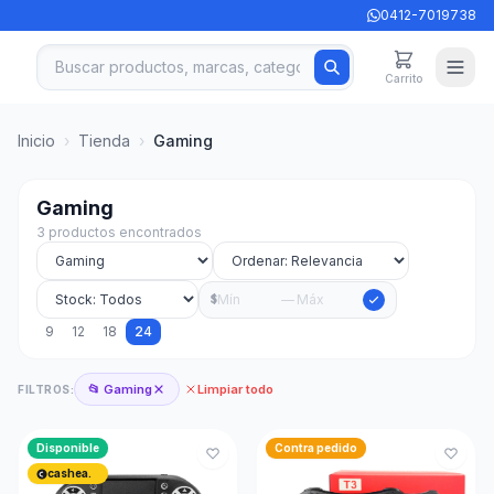
0412-7019738
Carrito
Inicio
›
Tienda
›
Gaming
Gaming
3 productos encontrados
—
$
9
12
18
24
📂 Gaming
Limpiar todo
FILTROS:
Disponible
Contra pedido
cashea.