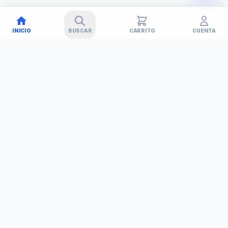
INICIO
BUSCAR
CARRITO
CUENTA
🚚
✕
TECHNET
TODO EN TECNOLOGÍA
Simplificamos tu vida con soluciones tecnológicas. Tu tienda
de confianza en Barinas, Venezuela.