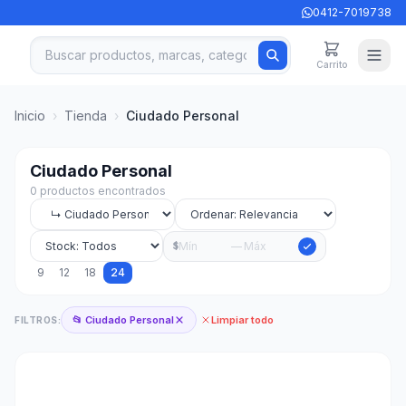
0412-7019738
Carrito
Inicio
›
Tienda
›
Ciudado Personal
Ciudado Personal
0 productos encontrados
—
$
9
12
18
24
📂 Ciudado Personal
Limpiar todo
FILTROS: