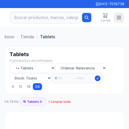
0412-7019738
Carrito
Inicio
›
Tienda
›
Tablets
Tablets
0 productos encontrados
—
$
9
12
18
24
📂 Tablets
Limpiar todo
FILTROS: