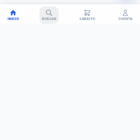
INICIO
BUSCAR
CARRITO
CUENTA
🚚
✕
TECHNET
TODO EN TECNOLOGÍA
Simplificamos tu vida con soluciones tecnológicas. Tu tienda
de confianza en Barinas, Venezuela.