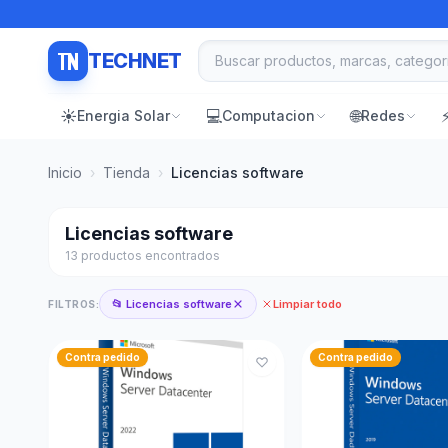
TECHNET
☀️
💻
🌐
Energia Solar
Computacion
Redes
Inicio
›
Tienda
›
Licencias software
Licencias software
13 productos encontrados
📂 Licencias software
Limpiar todo
FILTROS:
Contra pedido
Contra pedido