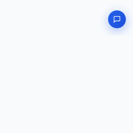
✕
TIENDA BARINAS
Av. 23 de Enero, CC Emoca, primer piso,
est. concesionario Fiat.