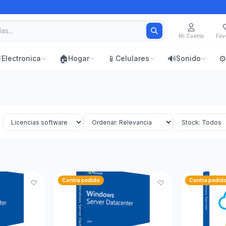
Mi Cuenta
Favo
⚡
🏠
📱
🔊
⚙️
Electronica
Hogar
Celulares
Sonido
Contra pedido
Contra pedid