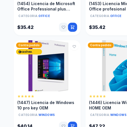
(1454) Licencia de Microsoft
(1453) Licencia Mi
Office Professional plus
Office profesional
2016 OEM
2019 OEM
CATEGORIA:
OFFICE
CATEGORIA:
OFFICE
$35.42
$35.42
Contra pedido
Contra pedido
cashea.
(1447) Licencia de Windows
(1446) Licencia W
10 pro key OEM
HOME OEM
CATEGORIA:
WINDOWS
CATEGORIA:
WINDOWS
$40.14
$47.22