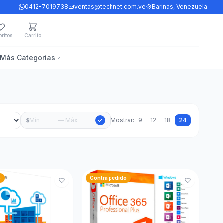
0412-7019738
ventas@technet.com.ve
Barinas, Venezuela
ritos
Carrito
Más Categorías
—
Mostrar:
9
12
18
24
$
o
Contra pedido