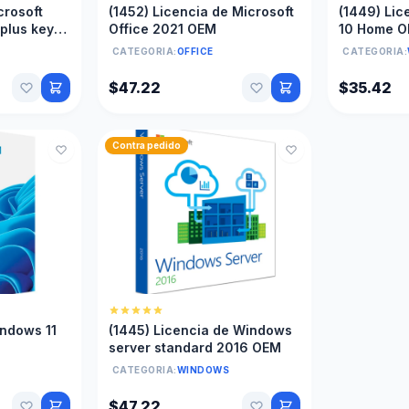
crosoft
(1452) Licencia de Microsoft
(1449) Li
 plus key
Office 2021 OEM
10 Home 
CATEGORIA:
OFFICE
CATEGORIA:
$47.22
$35.42
Contra pedido
indows 11
(1445) Licencia de Windows
server standard 2016 OEM
CATEGORIA:
WINDOWS
$47.22