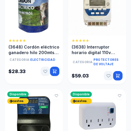
(3648) Cordón eléctrico
(3638) Interruptor
ganadero hilo 200mts
horario digital 110v
6*0.15*200m para
240v
CATEGORIA:
ELECTRICIDAD
PROTECTORES
CATEGORIA:
cerca eléctrica
DE VOLTAJE
$28.33
$59.03
Disponible
Disponible
cashea.
cashea.