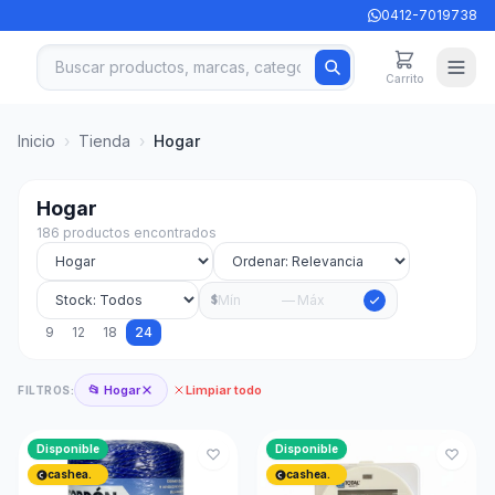
0412-7019738
Carrito
Inicio
›
Tienda
›
Hogar
Hogar
186 productos encontrados
—
$
9
12
18
24
📂 Hogar
Limpiar todo
FILTROS:
Disponible
Disponible
cashea.
cashea.