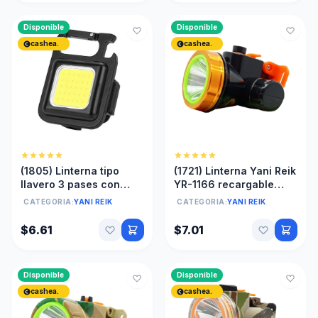
Disponible
Disponible
cashea.
cashea.
(1805) Linterna tipo
(1721) Linterna Yani Reik
llavero 3 pases con
YR-1166 recargable
imán 6x4.5 cm
minero caceria, mas de
CATEGORIA:
YANI REIK
CATEGORIA:
YANI REIK
6 horas
$6.61
$7.01
Disponible
Disponible
cashea.
cashea.