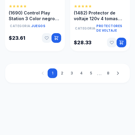
(1690) Control Play
(1482) Protector de
Station 3 Color negro
voltaje 120v 4 tomas
DualShock ps3
TQ-ED120
CATEGORIA:
JUEGOS
PROTECTORES
CATEGORIA:
DE VOLTAJE
$23.61
$28.33
...
1
2
3
4
5
8