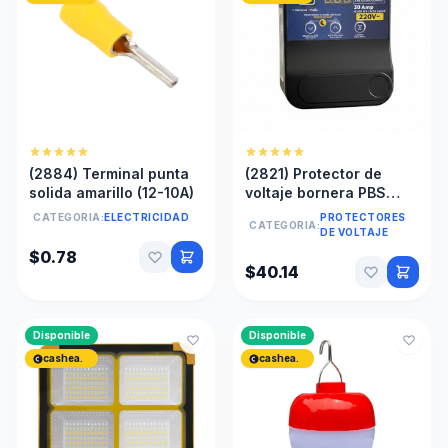
(2884) Terminal punta
(2821) Protector de
solida amarillo (12-10A)
voltaje bornera PBS
220v
CATEGORIA:
ELECTRICIDAD
PROTECTORES
CATEGORIA:
DE VOLTAJE
$0.78
$40.14
Disponible
Disponible
cashea.
cashea.