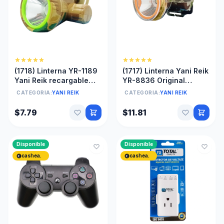
(1718) Linterna YR-1189
(1717) Linterna Yani Reik
Yani Reik recargable
YR-8836 Original
Caceria, 5 horas
recargable sumergible,
CATEGORIA:
YANI REIK
CATEGORIA:
YANI REIK
mas de 10 horas
continua
$7.79
$11.81
Disponible
Disponible
cashea.
cashea.