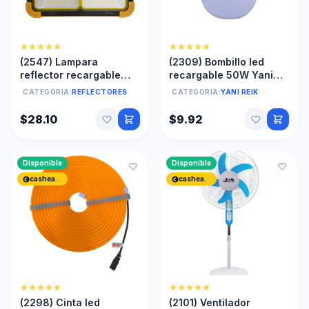
(2547) Lampara
(2309) Bombillo led
reflector recargable
recargable 50W Yani
con panel solar gancho
reik tipo apple YR-A8
CATEGORIA:
REFLECTORES
CATEGORIA:
YANI REIK
e iman 100w
$28.10
$9.92
Disponible
Disponible
cashea.
cashea.
(2298) Cinta led
(2101) Ventilador