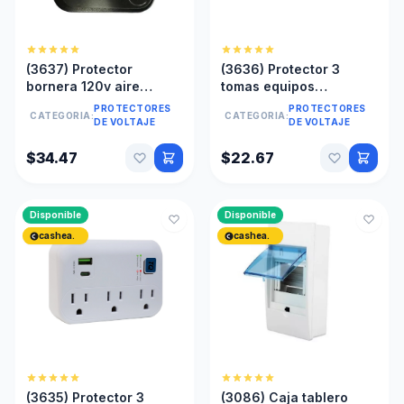
(3637) Protector
(3636) Protector 3
bornera 120v aire
tomas equipos
acondicionado
electronicos
PROTECTORES
PROTECTORES
CATEGORIA:
CATEGORIA:
refriegracion
DE VOLTAJE
DE VOLTAJE
$34.47
$22.67
Disponible
Disponible
cashea.
cashea.
(3635) Protector 3
(3086) Caja tablero