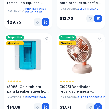
tomas usb equipos
para breaker superficial
electronicos
6 polo GY-6
PROTECTORES
CATEGORIA:
ELECTRICIDAD
CATEGORIA:
DE VOLTAJE
$12.75
$29.75
Disponible
Disponible
cashea.
cashea.
(3085) Caja tablero
(3025) Ventilador
para breaker superficial
recargable mesa y
8 polo GY-8
mano usb
CATEGORIA:
ELECTRICIDAD
CATEGORIA:
ELECTRODOMESTICO
$14.88
$17.71