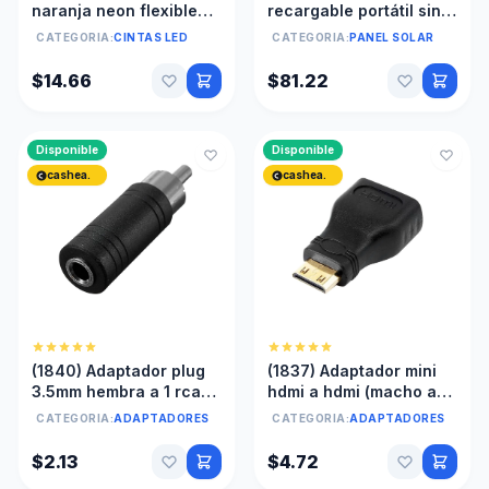
naranja neon flexible
recargable portátil sin
12V 5mts anti agua Sin
panel solar 16 pulgadas
CATEGORIA:
CINTAS LED
CATEGORIA:
PANEL SOLAR
transformador
batería litio
$14.66
$81.22
Disponible
Disponible
cashea.
cashea.
(1840) Adaptador plug
(1837) Adaptador mini
3.5mm hembra a 1 rca
hdmi a hdmi (macho a
macho
hembra)
CATEGORIA:
ADAPTADORES
CATEGORIA:
ADAPTADORES
$2.13
$4.72