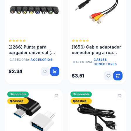
(2266) Punta para
(1656) Cable adaptador
cargador universal (
conector plug a rca
unidad )
hembra
CATEGORIA:
ACCESORIOS
CABLES
CATEGORIA:
CONECTORES
$2.34
$3.51
Disponible
Disponible
cashea.
cashea.