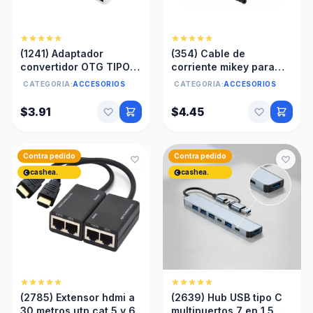
(1241) Adaptador
(354) Cable de
convertidor OTG TIPO C
corriente mikey para
/ USB
cargador de laptop 3
CATEGORIA:
ACCESORIOS
CATEGORIA:
ACCESORIOS
pin
$3.91
$4.45
Contra pedido
Contra pedido
cashea.
cashea.
(2785) Extensor hdmi a
(2639) Hub USB tipo C
30 metros utp cat 5 y 6
multipuertos 7 en 1 5