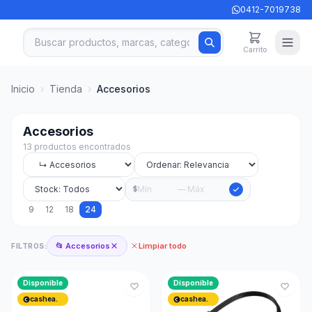
0412-7019738
Carrito
Inicio
›
Tienda
›
Accesorios
Accesorios
13 productos encontrados
—
$
9
12
18
24
📂 Accesorios
Limpiar todo
FILTROS:
Disponible
Disponible
cashea.
cashea.