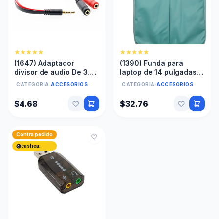
(1647) Adaptador
(1390) Funda para
divisor de audio De 3.5
laptop de 14 pulgadas
Mm A Micrófono
Astra linea bruma, color
CATEGORIA:
ACCESORIOS
CATEGORIA:
ACCESORIOS
Audífono splitter
turquesa
$4.68
$32.76
Contra pedido
cashea.