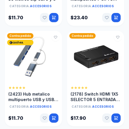
puertos USB 3.0 2 tipo C
CATEGORIA:
ACCESORIOS
CATEGORIA:
ACCESORIOS
$11.70
$23.40
Contra pedido
Contra pedido
cashea.
(2423) Hub metalico
(2178) Switch HDMI 1X5
multipuerto USB y USB C
SELECTOR 5 ENTRADA A
a 4 puertos usb
1 SALIDAS
CATEGORIA:
ACCESORIOS
CATEGORIA:
ACCESORIOS
metálico
$11.70
$17.90