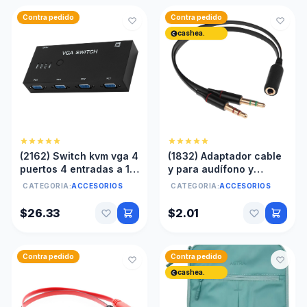
Contra pedido
Contra pedido
cashea.
(2162) Switch kvm vga 4
(1832) Adaptador cable
puertos 4 entradas a 1
y para audífono y
salida
micrófono 2 macho 1
CATEGORIA:
ACCESORIOS
CATEGORIA:
ACCESORIOS
hembra auxiliar
$26.33
$2.01
Contra pedido
Contra pedido
cashea.