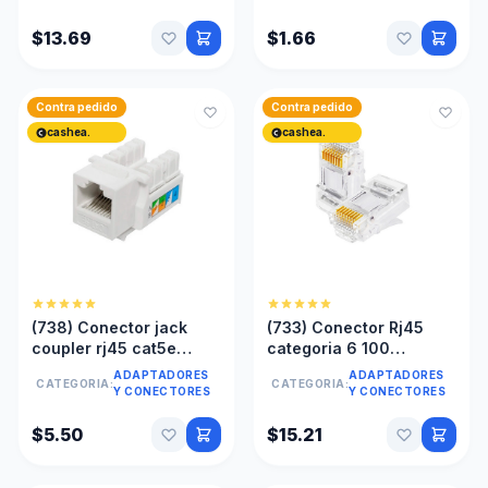
$13.69
$1.66
Contra pedido
Contra pedido
cashea.
cashea.
(738) Conector jack
(733) Conector Rj45
coupler rj45 cat5e
categoria 6 100
hembra
unidades
ADAPTADORES
ADAPTADORES
CATEGORIA:
CATEGORIA:
Y CONECTORES
Y CONECTORES
$5.50
$15.21