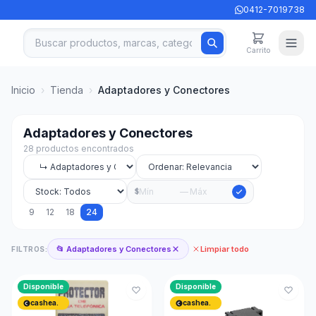
0412-7019738
Carrito
Inicio
›
Tienda
›
Adaptadores y Conectores
Adaptadores y Conectores
28 productos encontrados
—
$
9
12
18
24
📂 Adaptadores y Conectores
Limpiar todo
FILTROS:
Disponible
Disponible
cashea.
cashea.