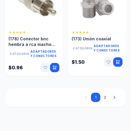
(178) Conector bnc
(173) Unión coaxial
hembra a rca macho
ADAPTADORES
CATEGORIA:
convertidor bnc a rca
Y CONECTORES
ADAPTADORES
CATEGORIA:
cctv
Y CONECTORES
$1.50
$0.96
1
2