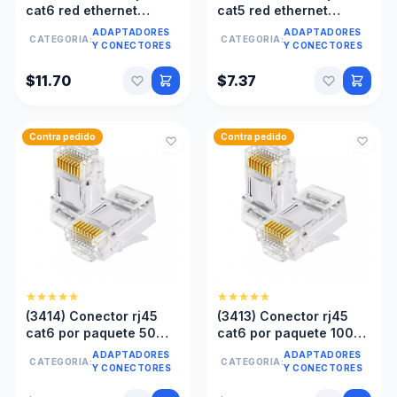
cat6 red ethernet
cat5 red ethernet
frasco 100und marca
frasco 100 und pasante
ADAPTADORES
ADAPTADORES
CATEGORIA:
CATEGORIA:
tp-link
marca tp-link
Y CONECTORES
Y CONECTORES
$11.70
$7.37
Contra pedido
Contra pedido
(3414) Conector rj45
(3413) Conector rj45
cat6 por paquete 50
cat6 por paquete 1000
unidades
unidades
ADAPTADORES
ADAPTADORES
CATEGORIA:
CATEGORIA:
Y CONECTORES
Y CONECTORES