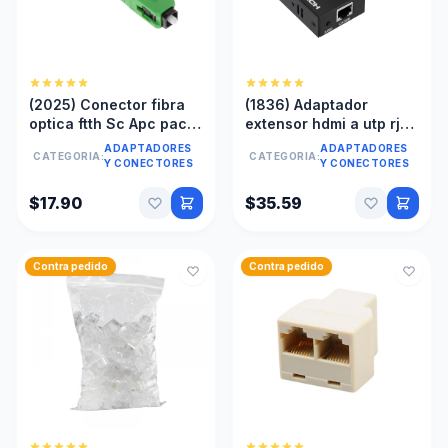
(2025) Conector fibra
(1836) Adaptador
optica ftth Sc Apc pack
extensor hdmi a utp rj45
10 unidades
cat5e cat6 hasta 60
ADAPTADORES
ADAPTADORES
CATEGORIA:
CATEGORIA:
mts 1080p hd
Y CONECTORES
Y CONECTORES
$17.90
$35.59
Contra pedido
Contra pedido