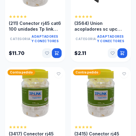
(211) Conector rj45 cat6
(3564) Union
100 unidades Tp link
acopladores sc upc
con pasante
fibra optica azul
ADAPTADORES
ADAPTADORES
CATEGORIA:
CATEGORIA:
Y CONECTORES
Y CONECTORES
$11.70
$2.11
Contra pedido
Contra pedido
(3417) Conector rj45
(3415) Conector rj45