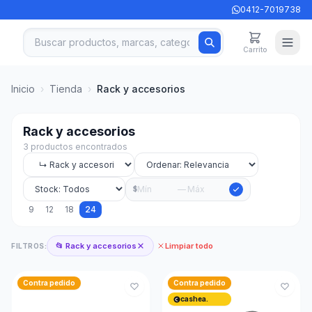
0412-7019738
Carrito
Inicio
›
Tienda
›
Rack y accesorios
Rack y accesorios
3 productos encontrados
—
$
9
12
18
24
📂 Rack y accesorios
Limpiar todo
FILTROS:
Contra pedido
Contra pedido
cashea.