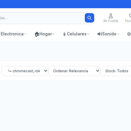
Mi Cuenta
Favo
⚡
🏠
📱
🔊
⚙️
Electronica
Hogar
Celulares
Sonido