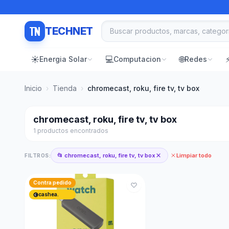
TECHNET
☀️
💻
🌐
Energia Solar
Computacion
Redes
Inicio
›
Tienda
›
chromecast, roku, fire tv, tv box
chromecast, roku, fire tv, tv box
1 productos encontrados
📂 chromecast, roku, fire tv, tv box
Limpiar todo
FILTROS:
Contra pedido
cashea.