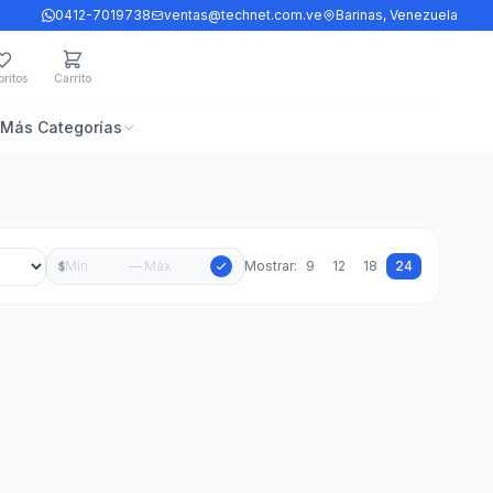
0412-7019738
ventas@technet.com.ve
Barinas, Venezuela
ritos
Carrito
Más Categorías
—
Mostrar:
9
12
18
24
$