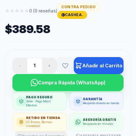
CONTRA PEDIDO
0 (0 reseñas)
CASHEA.
$389.58
-
+
Añadir al Carrito
Compra Rápida (WhatsApp)
PAGO SEGURO
GARANTÍA
Zelle · Pago Móvil ·
Respaldo directo en tienda
Efectivo
RETIRO EN TIENDA
ASESORÍA GRATIS
CC Emoca, Barinas ·
Respuesta en minutos
Inmediato
Guardar en Favoritos
ASESORÍA WHATSAPP