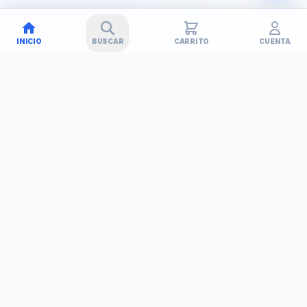
INICIO
BUSCAR
CARRITO
CUENTA
🚚
✕
TECHNET
TODO EN TECNOLOGÍA
Simplificamos tu vida con soluciones tecnológicas. Tu tienda
de confianza en Barinas, Venezuela.